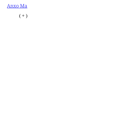
Anxo Ma
( + )