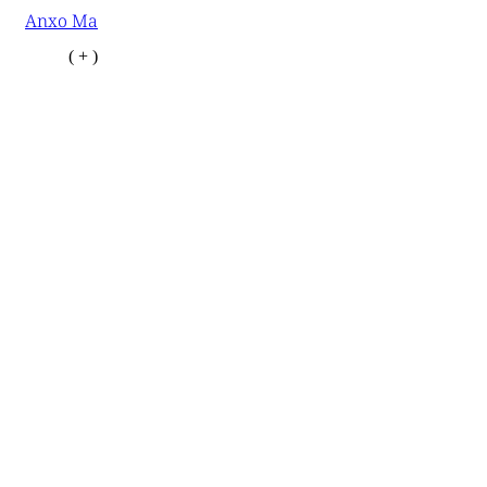
Anxo Ma
( + )