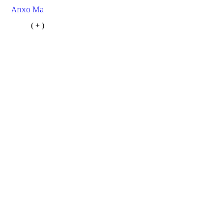
Anxo Ma
( + )