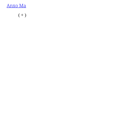
Anxo Ma
( + )